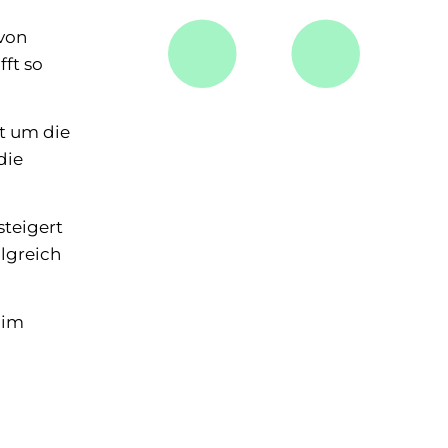
 von
ft so
ht um die
die
steigert
lgreich
 im