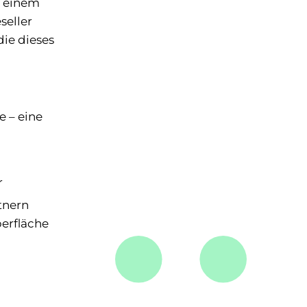
n einem
seller
ie dieses
e – eine
r
tnern
erfläche