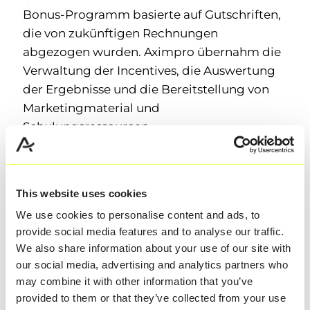
Bonus‑Programm basierte auf Gutschriften,
die von zukünftigen Rechnungen
abgezogen wurden. Aximpro übernahm die
Verwaltung der Incentives, die Auswertung
der Ergebnisse und die Bereitstellung von
Marketingmaterial und
Schulungsressourcen.
Das Projekt wurde termingerecht
abgeschlossen. Das Engagement der
This website uses cookies
Fachhändler für Ingram Micro stieg, was sich
We use cookies to personalise content and ads, to
in höheren Bestellvolumina und positiven
provide social media features and to analyse our traffic.
Interaktionen zeigte. Die Kommunikation
We also share information about your use of our site with
zwischen Fachhändlern und Ingram Micro
our social media, advertising and analytics partners who
wurde positiv bewertet. Ingram Micro
may combine it with other information that you’ve
erfüllte alle Cisco-Zielvorgaben und die
provided to them or that they’ve collected from your use